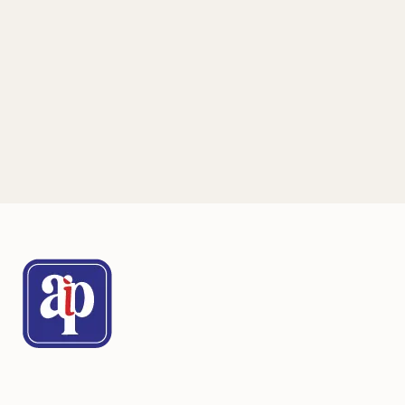
Integración e intercambio de
conocimiento en las Américas
San Juan, Puerto Rico
Ver detalles