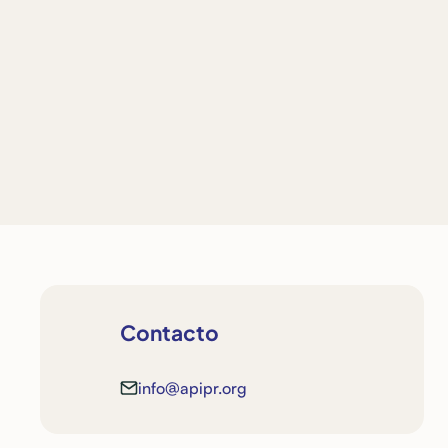
La API promueve el intercambio de
conocimiento con conferencia
especializada sobre seguridad
estructural
San Juan, Puerto Rico
Ver detalles
Contacto
info@apipr.org