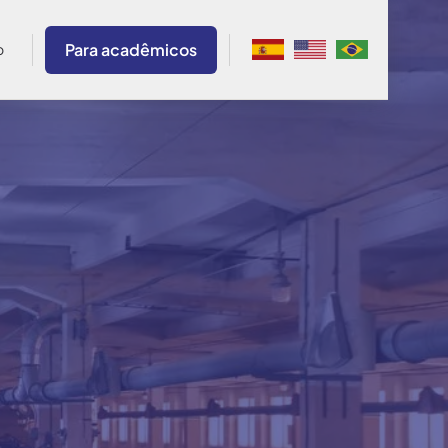
Para acadêmicos
o
 Guajardo
ado
México