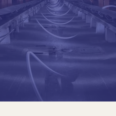
Dados biográfico
O engenheiro Guajardo
Agricultura em Chapin
Ele concluiu uma série 
Administração do Setor 
Ing. Atualmente, Guaja
Tecnológica Agrícola.
Presidente do Colégi
Educação
Posição atual