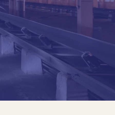
s
 é agrônomo, formado pela Escola Nacional de
go, México.
de Diplomas em Políticas, Estratégias e
Público Nacional voltados para o setor agrícola.
rdo atua como Diretor Geral de Educação
o de Engenheiros Agrônomos do México