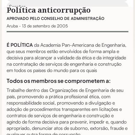
Sessões
Política anticorrupção
Nomeação de membros
APROVADO PELO CONSELHO DE ADMINISTRAÇÃO
Eleição de membros
Aruba - 13 de setembro de 2005
Documentos da Fundação
É POLÍTICA
da Academia Pan-Americana de Engenharia,
que seus membros estão envolvidos de forma ampla e
decisiva para alcançar a validade da ética e da integridade
na contratação de serviços de engenharia e construção
em todos os países do mundo para os quais
Todos os membros se comprometem a:
Trabalhe dentro das Organizações de Engenharia de seu
país, promovendo a prática profissional ética, com
responsabilidade social, promovendo a divulgação e
adoção de procedimentos transparentes em licitações e
contratos de serviços de engenharia e construção e
agindo de forma decisiva para prevenir, impedir e, quando
apropriado, denunciar atos de suborno, extorsão, fraude e
qualquer outra forma de corrupção.