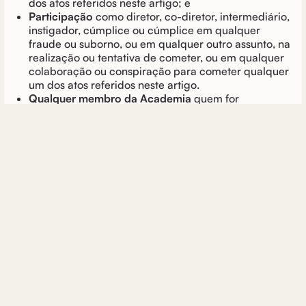
dos atos referidos neste artigo; e
Participação
como diretor, co-diretor, intermediário,
instigador, cúmplice ou cúmplice em qualquer
fraude ou suborno, ou em qualquer outro assunto, na
realização ou tentativa de cometer, ou em qualquer
colaboração ou conspiração para cometer qualquer
um dos atos referidos neste artigo.
Qualquer membro da Academia
quem for
considerado violador de qualquer uma das
proibições listadas acima por seus pares na
Sociedade Profissional à qual ele pertence,
Suspenso em direitos
O que você tem como
membro e se for provado culpado
será expulso da
Academia
. Todos os membros da Academia serão
notificados de que esse membro violou esta Política,
detalhando totalmente a violação, informando-os de
sua expulsão.