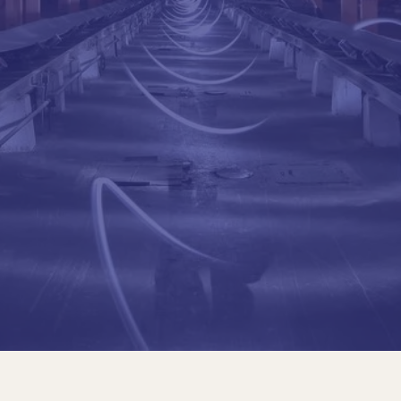
Atualmente é Presiden
Geomecânica S/A, no Bra
AEERJ — Associação da
desde 1996. Vice-pres
do Solo e Engenharia 
Conselho Superior da A
ABENC, Membro do Con
Conselho Regional de 
RJ. Vice-Presidente da
Construção — 2005/05
Concessões — 2001/03
da Associação Comerc
2002. Vice-presidente 
Rio de Janeiro — SEC
Fiscal.
Professora Titular/Mini
Titular da Escola de E
Janeiro, de 1966 a 197