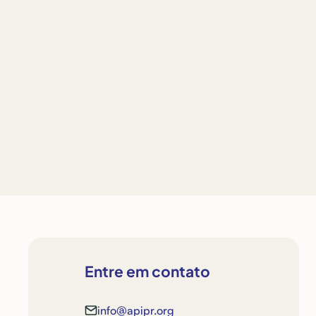
espondência
Entre em contato
info@apipr.org