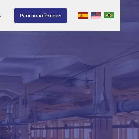
Para acadêmicos
o
Bogossian
Brazil
s