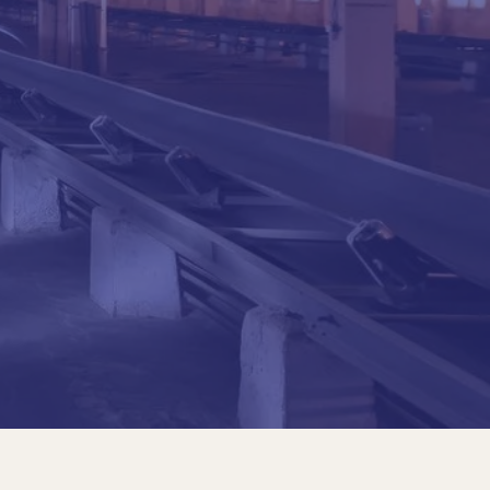
te do Conselho de Administração da
sil, e é seu principal sócio. Presidente da
s Empresas de Engenharia do Rio de Janeiro,
idente da Sociedade Internacional de Mecânica
de Fundações, de 1997 a 2001, Membro do
ssociação Brasileira de Engenheiros Civis —
selho de Administração da FIRJAN e do
Engenharia, Arquitetura e Agronomia — CREA-
 CBIC — Câmara Brasileira da Indústria da
, Membro da Comissão de Privatizações e
 e do Conselho de Vida. Membro do Conselho
ial do Rio de Janeiro — ACRJ e do CBMAE-
do Serviço Social da Indústria da Construção do
ONCI/RIO e membro de seu Conselho Consultivo
stério da Educação e Cultura-1980. Professor
ngenharia da Universidade Federal do Rio de
8, Diretor da Escola de Engenharia e depois Pró-