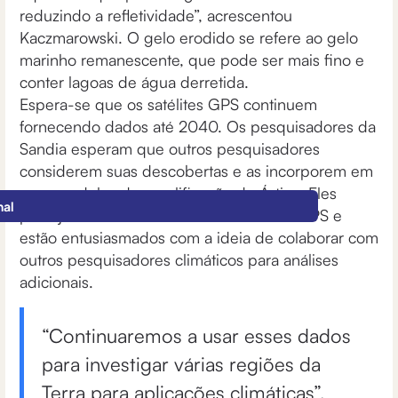
reduzindo a refletividade”, acrescentou
Kaczmarowski. O gelo erodido se refere ao gelo
marinho remanescente, que pode ser mais fino e
conter lagoas de água derretida.
Espera-se que os satélites GPS continuem
fornecendo dados até 2040. Os pesquisadores da
Sandia esperam que outros pesquisadores
considerem suas descobertas e as incorporem em
seus modelos de amplificação do Ártico. Eles
nal
planejam continuar extraindo dados de GPS e
estão entusiasmados com a ideia de colaborar com
outros pesquisadores climáticos para análises
adicionais.
“Continuaremos a usar esses dados
para investigar várias regiões da
Terra para aplicações climáticas”,